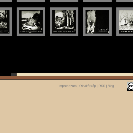
Impresszum
|
Oldaltérkép
|
RSS
|
Blog