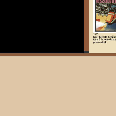
1983
Kézi tűzoltó készülé
Külső és belsőpal
porraloltók