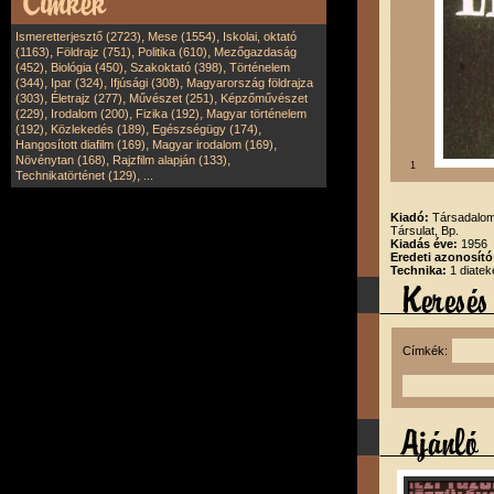
,
,
Ismeretterjesztő (2723)
Mese (1554)
Iskolai, oktató
,
,
,
(1163)
Földrajz (751)
Politika (610)
Mezőgazdaság
,
,
,
(452)
Biológia (450)
Szakoktató (398)
Történelem
,
,
,
(344)
Ipar (324)
Ifjúsági (308)
Magyarország földrajza
,
,
,
(303)
Életrajz (277)
Művészet (251)
Képzőművészet
,
,
,
(229)
Irodalom (200)
Fizika (192)
Magyar történelem
,
,
,
(192)
Közlekedés (189)
Egészségügy (174)
,
,
Hangosított diafilm (169)
Magyar irodalom (169)
,
,
Növénytan (168)
Rajzfilm alapján (133)
1
,
Technikatörténet (129)
...
Kiadó:
Társadalom
Társulat, Bp.
Kiadás éve:
1956
Eredeti azonosító
Technika:
1 diatek
Címkék: