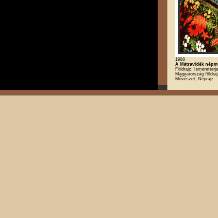
1988
A Mátravidék népmű
Földrajz, Ismeretterj
Magyarország földraj
Művészet, Néprajz