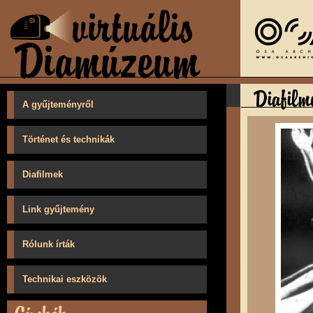
A gyűjteményről
Történet és technikák
Diafilmek
Link gyűjtemény
Rólunk írták
Technikai eszközök