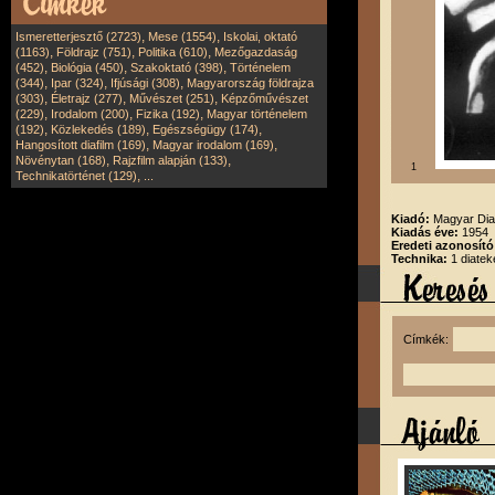
,
,
Ismeretterjesztő (2723)
Mese (1554)
Iskolai, oktató
,
,
,
(1163)
Földrajz (751)
Politika (610)
Mezőgazdaság
,
,
,
(452)
Biológia (450)
Szakoktató (398)
Történelem
,
,
,
(344)
Ipar (324)
Ifjúsági (308)
Magyarország földrajza
,
,
,
(303)
Életrajz (277)
Művészet (251)
Képzőművészet
,
,
,
(229)
Irodalom (200)
Fizika (192)
Magyar történelem
,
,
,
(192)
Közlekedés (189)
Egészségügy (174)
,
,
Hangosított diafilm (169)
Magyar irodalom (169)
,
,
Növénytan (168)
Rajzfilm alapján (133)
1
,
Technikatörténet (129)
...
Kiadó:
Magyar Diaf
Kiadás éve:
1954
Eredeti azonosító
Technika:
1 diatek
Címkék: