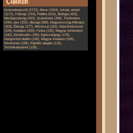
,
,
Ismeretterjesztő (2723)
Mese (1554)
Iskolai, oktató
,
,
,
,
(1171)
Földrajz (754)
Politika (610)
Biológia (453)
,
,
Mezőgazdaság (453)
Szakoktató (398)
Történelem
,
,
,
(344)
Ipar (325)
Ifjúsági (308)
Magyarország földrajza
,
,
,
(303)
Életrajz (277)
Művészet (252)
Képzőművészet
,
,
,
(229)
Irodalom (200)
Fizika (193)
Magyar történelem
,
,
,
(192)
Közlekedés (189)
Egészségügy (176)
,
,
Hangosított diafilm (169)
Magyar irodalom (169)
,
,
Növénytan (168)
Rajzfilm alapján (133)
,
Technikatörténet (130)
...