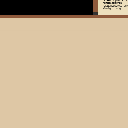
rendszabályok
Állattenyésztés, Isme
Mezőgazdaság