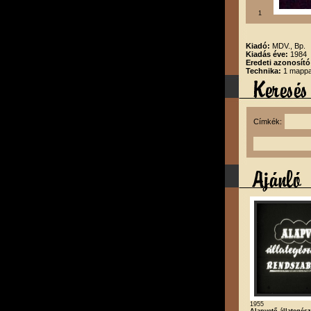
1
Kiadó:
MDV., Bp.
Kiadás éve:
1984
Eredeti azonosító
Technika:
1 mappa,
Címkék:
1955
Alapvető állategés