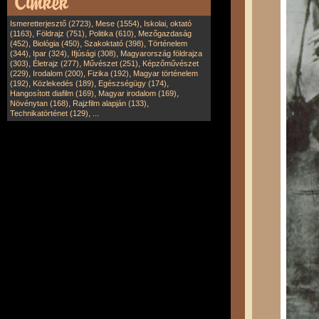
,
,
Ismeretterjesztő (2723)
Mese (1554)
Iskolai, oktató
,
,
,
(1163)
Földrajz (751)
Politika (610)
Mezőgazdaság
,
,
,
(452)
Biológia (450)
Szakoktató (398)
Történelem
,
,
,
(344)
Ipar (324)
Ifjúsági (308)
Magyarország földrajza
,
,
,
(303)
Életrajz (277)
Művészet (251)
Képzőművészet
,
,
,
(229)
Irodalom (200)
Fizika (192)
Magyar történelem
,
,
,
(192)
Közlekedés (189)
Egészségügy (174)
,
,
Hangosított diafilm (169)
Magyar irodalom (169)
,
,
Növénytan (168)
Rajzfilm alapján (133)
,
Technikatörténet (129)
...