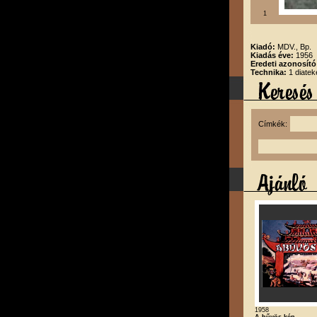
1
Kiadó:
MDV., Bp.
Kiadás éve:
1956
Eredeti azonosító
Technika:
1 diatek
Címkék:
1958
A bűvös kép