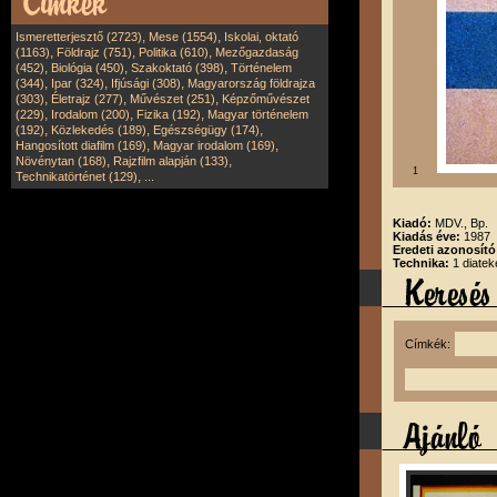
,
,
Ismeretterjesztő (2723)
Mese (1554)
Iskolai, oktató
,
,
,
(1163)
Földrajz (751)
Politika (610)
Mezőgazdaság
,
,
,
(452)
Biológia (450)
Szakoktató (398)
Történelem
,
,
,
(344)
Ipar (324)
Ifjúsági (308)
Magyarország földrajza
,
,
,
(303)
Életrajz (277)
Művészet (251)
Képzőművészet
,
,
,
(229)
Irodalom (200)
Fizika (192)
Magyar történelem
,
,
,
(192)
Közlekedés (189)
Egészségügy (174)
,
,
Hangosított diafilm (169)
Magyar irodalom (169)
,
,
Növénytan (168)
Rajzfilm alapján (133)
1
,
Technikatörténet (129)
...
Kiadó:
MDV., Bp.
Kiadás éve:
1987
Eredeti azonosít
Technika:
1 diatek
Címkék: