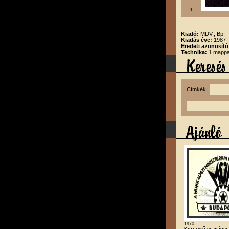
1
Kiadó:
MDV., Bp.
Kiadás éve:
1987
Eredeti azonosító
Technika:
1 mappa,
Címkék:
1970
Korszerű csapágysz