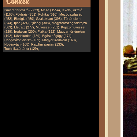
,
,
Ismeretterjesztő (2723)
Mese (1554)
Iskolai, oktató
,
,
,
(1163)
Földrajz (751)
Politika (610)
Mezőgazdaság
,
,
,
(452)
Biológia (450)
Szakoktató (398)
Történelem
,
,
,
(344)
Ipar (324)
Ifjúsági (308)
Magyarország földrajza
,
,
,
(303)
Életrajz (277)
Művészet (251)
Képzőművészet
,
,
,
(229)
Irodalom (200)
Fizika (192)
Magyar történelem
,
,
,
(192)
Közlekedés (189)
Egészségügy (174)
,
,
Hangosított diafilm (169)
Magyar irodalom (169)
,
,
Növénytan (168)
Rajzfilm alapján (133)
,
Technikatörténet (129)
...