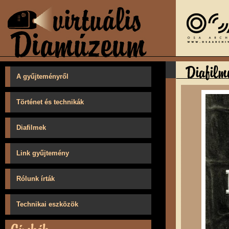
A gyűjteményről
Történet és technikák
Diafilmek
Link gyűjtemény
Rólunk írták
Technikai eszközök