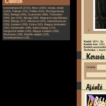
,
,
Ismeretterjesztő (2723)
Mese (1554)
Iskolai, oktató
,
,
,
(1163)
Földrajz (751)
Politika (610)
Mezőgazdaság
,
,
,
(452)
Biológia (450)
Szakoktató (398)
Történelem
,
,
,
(344)
Ipar (324)
Ifjúsági (308)
Magyarország földrajza
,
,
,
(303)
Életrajz (277)
Művészet (251)
Képzőművészet
,
,
,
(229)
Irodalom (200)
Fizika (192)
Magyar történelem
,
,
,
(192)
Közlekedés (189)
Egészségügy (174)
1
,
,
Hangosított diafilm (169)
Magyar irodalom (169)
,
,
Növénytan (168)
Rajzfilm alapján (133)
,
Technikatörténet (129)
...
Kiadó:
MDV., Bp.
Kiadás éve:
1954
Eredeti azonosító
Technika:
1 diatek
Címkék: