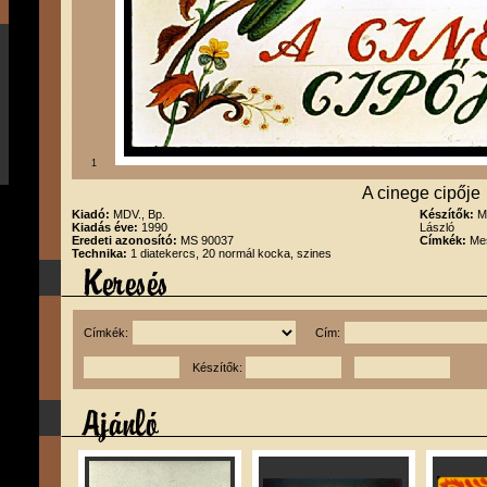
1
A cinege cipője
Kiadó:
MDV., Bp.
Készítők:
M
Kiadás éve:
1990
László
Eredeti azonosító:
MS 90037
Címkék:
Me
Technika:
1 diatekercs, 20 normál kocka, szines
Címkék:
Cím:
Készítők: