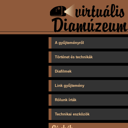
A gyűjteményről
Történet és technikák
Diafilmek
Link gyűjtemény
Rólunk írták
Technikai eszközök