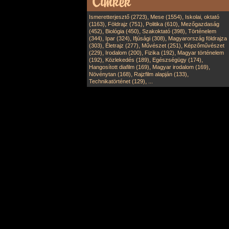
,
,
Ismeretterjesztő (2723)
Mese (1554)
Iskolai, oktató
,
,
,
(1163)
Földrajz (751)
Politika (610)
Mezőgazdaság
,
,
,
(452)
Biológia (450)
Szakoktató (398)
Történelem
,
,
,
(344)
Ipar (324)
Ifjúsági (308)
Magyarország földrajza
,
,
,
(303)
Életrajz (277)
Művészet (251)
Képzőművészet
,
,
,
(229)
Irodalom (200)
Fizika (192)
Magyar történelem
,
,
,
(192)
Közlekedés (189)
Egészségügy (174)
,
,
Hangosított diafilm (169)
Magyar irodalom (169)
,
,
Növénytan (168)
Rajzfilm alapján (133)
,
Technikatörténet (129)
...