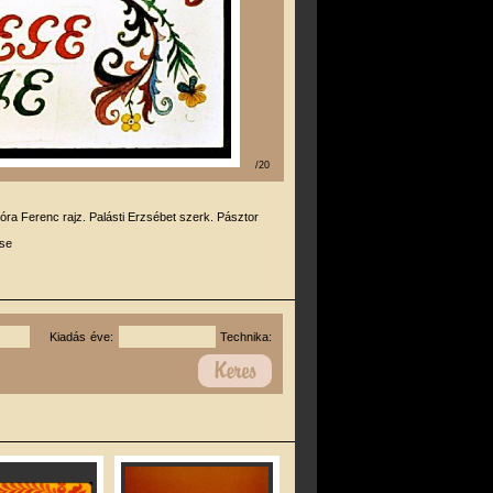
/20
óra Ferenc rajz. Palásti Erzsébet szerk. Pásztor
se
Kiadás éve:
Technika: