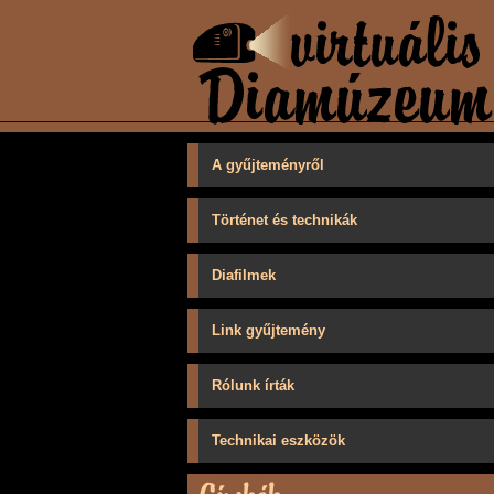
A gyűjteményről
Történet és technikák
Diafilmek
Link gyűjtemény
Rólunk írták
Technikai eszközök