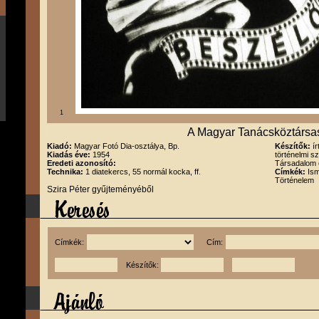
1
A Magyar Tanácsköztársa
Kiadó:
Magyar Fotó Dia-osztálya, Bp.
Készítők:
í
Kiadás éve:
1954
történelmi s
Eredeti azonosító:
Társadalom 
Technika:
1 diatekercs, 55 normál kocka, ff.
Címkék:
Ism
Történelem
Szira Péter gyűjteményéből
Címkék:
Cím:
Készítők: