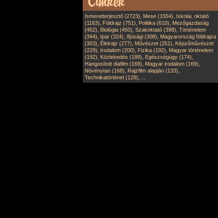
,
,
Ismeretterjesztő (2723)
Mese (1554)
Iskolai, oktató
,
,
,
(1163)
Földrajz (751)
Politika (610)
Mezőgazdaság
,
,
,
(452)
Biológia (450)
Szakoktató (398)
Történelem
,
,
,
(344)
Ipar (324)
Ifjúsági (308)
Magyarország földrajza
,
,
,
(303)
Életrajz (277)
Művészet (251)
Képzőművészet
,
,
,
(229)
Irodalom (200)
Fizika (192)
Magyar történelem
,
,
,
(192)
Közlekedés (189)
Egészségügy (174)
,
,
Hangosított diafilm (169)
Magyar irodalom (169)
,
,
Növénytan (168)
Rajzfilm alapján (133)
,
Technikatörténet (129)
...