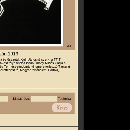
/55
ság 1919
rta és összeáll. Klein Jánosné szerk. a TTIT
zakosztálya felelős kiadó Ónódy Miklós kiadja a
és Természettudományi Ismeretterjesztő Társulat
eretterjesztő, Magyar történelem, Politika,
Kiadás éve:
Technika: