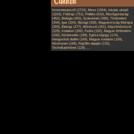
,
,
Ismeretterjesztő (2723)
Mese (1554)
Iskolai, oktató
,
,
,
(1163)
Földrajz (751)
Politika (610)
Mezőgazdaság
,
,
,
(452)
Biológia (450)
Szakoktató (398)
Történelem
,
,
,
(344)
Ipar (324)
Ifjúsági (308)
Magyarország földrajza
,
,
,
(303)
Életrajz (277)
Művészet (251)
Képzőművészet
,
,
,
(229)
Irodalom (200)
Fizika (192)
Magyar történelem
,
,
,
(192)
Közlekedés (189)
Egészségügy (174)
,
,
Hangosított diafilm (169)
Magyar irodalom (169)
,
,
Növénytan (168)
Rajzfilm alapján (133)
,
Technikatörténet (129)
...