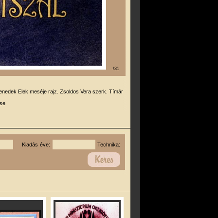
/31
enedek Elek meséje rajz. Zsoldos Vera szerk. Tímár
se
Kiadás éve:
Technika: