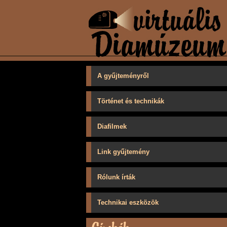
A gyűjteményről
Történet és technikák
Diafilmek
Link gyűjtemény
Rólunk írták
Technikai eszközök