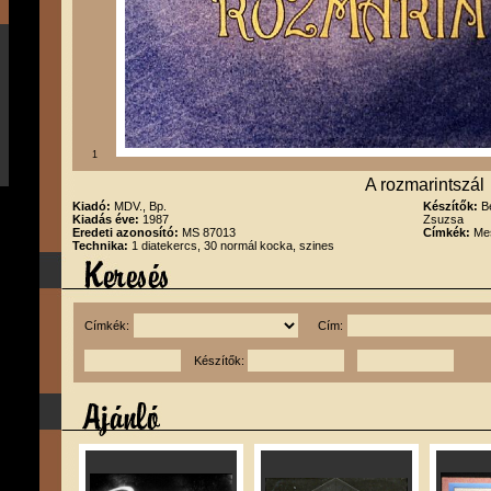
1
A rozmarintszál
Kiadó:
MDV., Bp.
Készítők:
B
Kiadás éve:
1987
Zsuzsa
Eredeti azonosító:
MS 87013
Címkék:
Me
Technika:
1 diatekercs, 30 normál kocka, szines
Címkék:
Cím:
Készítők: