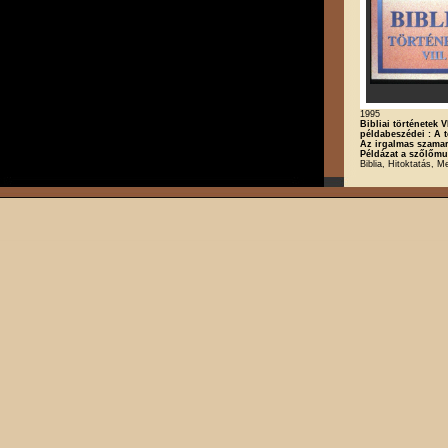
1995
Bibliai történetek VI
példabeszédei : A t
Az irgalmas szamar
Példázat a szőlőmu
Biblia, Hitoktatás, M