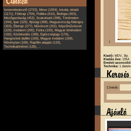
,
,
Ismeretterjesztő (2723)
Mese (1554)
Iskolai, oktató
,
,
,
,
(1171)
Földrajz (754)
Politika (610)
Biológia (453)
,
,
Mezőgazdaság (453)
Szakoktató (398)
Történelem
,
,
,
(344)
Ipar (325)
Ifjúsági (308)
Magyarország földrajza
,
,
,
(303)
Életrajz (277)
Művészet (252)
Képzőművészet
,
,
,
(229)
Irodalom (200)
Fizika (193)
Magyar történelem
,
,
,
(192)
Közlekedés (189)
Egészségügy (176)
,
,
Hangosított diafilm (169)
Magyar irodalom (169)
,
,
1
Növénytan (168)
Rajzfilm alapján (133)
,
Technikatörténet (130)
...
Kiadó:
MDV., Bp.
Kiadás éve:
1954
Eredeti azonosító
Technika:
1 diatek
Címkék: