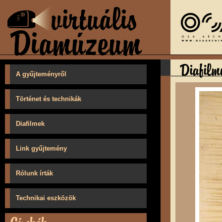
A gyűjteményről
Történet és technikák
Diafilmek
Link gyűjtemény
Rólunk írták
Technikai eszközök