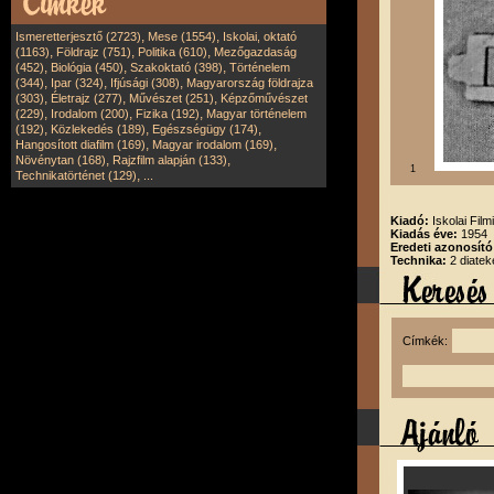
,
,
Ismeretterjesztő (2723)
Mese (1554)
Iskolai, oktató
,
,
,
(1163)
Földrajz (751)
Politika (610)
Mezőgazdaság
,
,
,
(452)
Biológia (450)
Szakoktató (398)
Történelem
,
,
,
(344)
Ipar (324)
Ifjúsági (308)
Magyarország földrajza
,
,
,
(303)
Életrajz (277)
Művészet (251)
Képzőművészet
,
,
,
(229)
Irodalom (200)
Fizika (192)
Magyar történelem
,
,
,
(192)
Közlekedés (189)
Egészségügy (174)
,
,
Hangosított diafilm (169)
Magyar irodalom (169)
,
,
Növénytan (168)
Rajzfilm alapján (133)
1
,
Technikatörténet (129)
...
Kiadó:
Iskolai Film
Kiadás éve:
1954
Eredeti azonosító
Technika:
2 diatek
Címkék: