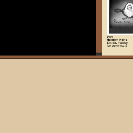
1956
Heinrich Heine
Életrajz, Irodalom,
Ismeretterjesztő