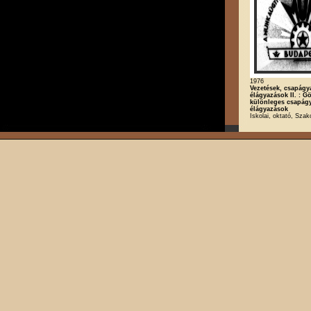
1976
Vezetések, csapágy
élágyazások II. : G
különleges csapág
élágyazások
Iskolai, oktató, Szak