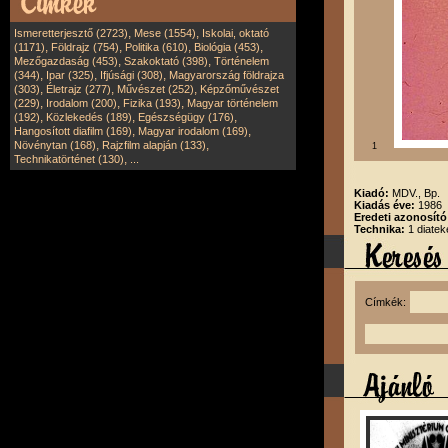
,
,
Ismeretterjesztő (2723)
Mese (1554)
Iskolai, oktató
,
,
,
,
(1171)
Földrajz (754)
Politika (610)
Biológia (453)
,
,
Mezőgazdaság (453)
Szakoktató (398)
Történelem
,
,
,
(344)
Ipar (325)
Ifjúsági (308)
Magyarország földrajza
,
,
,
(303)
Életrajz (277)
Művészet (252)
Képzőművészet
,
,
,
(229)
Irodalom (200)
Fizika (193)
Magyar történelem
,
,
,
(192)
Közlekedés (189)
Egészségügy (176)
,
,
Hangosított diafilm (169)
Magyar irodalom (169)
,
,
Növénytan (168)
Rajzfilm alapján (133)
1
,
Technikatörténet (130)
...
Kiadó:
MDV., Bp.
Kiadás éve:
1986
Eredeti azonosít
Technika:
1 diatek
Címkék: