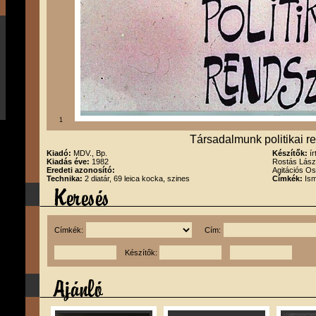
1
Társadalmunk politikai r
Kiadó:
MDV., Bp.
Készítők:
í
Kiadás éve:
1982
Rostás Lász
Eredeti azonosító:
Agitációs O
Technika:
2 diatár, 69 leica kocka, szines
Címkék:
Ism
Címkék:
Cím:
Készítők: