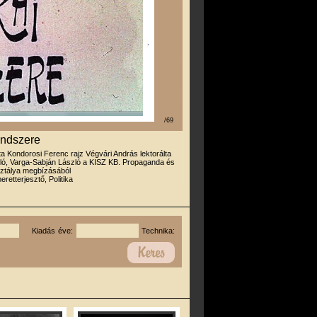
/69
endszere
rta Kondorosi Ferenc rajz Végvári András lektorálta
ló, Varga-Sabján László a KISZ KB. Propaganda és
sztálya megbízásából
eretterjesztő, Politika
Kiadás éve:
Technika: