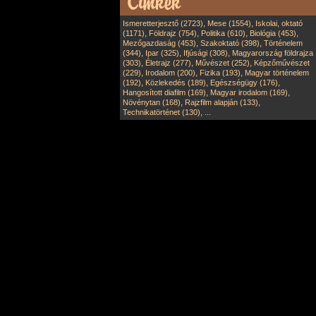
,
,
Ismeretterjesztő (2723)
Mese (1554)
Iskolai, oktató
,
,
,
,
(1171)
Földrajz (754)
Politika (610)
Biológia (453)
,
,
Mezőgazdaság (453)
Szakoktató (398)
Történelem
,
,
,
(344)
Ipar (325)
Ifjúsági (308)
Magyarország földrajza
,
,
,
(303)
Életrajz (277)
Művészet (252)
Képzőművészet
,
,
,
(229)
Irodalom (200)
Fizika (193)
Magyar történelem
,
,
,
(192)
Közlekedés (189)
Egészségügy (176)
,
,
Hangosított diafilm (169)
Magyar irodalom (169)
,
,
Növénytan (168)
Rajzfilm alapján (133)
,
Technikatörténet (130)
...