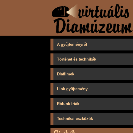
A gyűjteményről
Történet és technikák
Diafilmek
Link gyűjtemény
Rólunk írták
Technikai eszközök