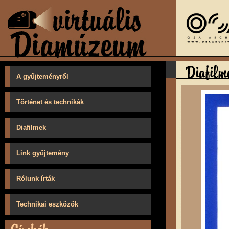
A gyűjteményről
Történet és technikák
Diafilmek
Link gyűjtemény
Rólunk írták
Technikai eszközök