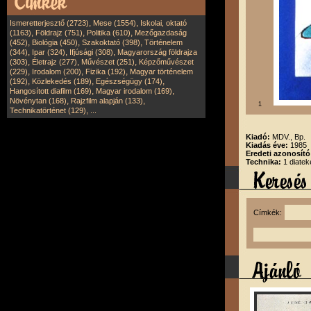
,
,
Ismeretterjesztő (2723)
Mese (1554)
Iskolai, oktató
,
,
,
(1163)
Földrajz (751)
Politika (610)
Mezőgazdaság
,
,
,
(452)
Biológia (450)
Szakoktató (398)
Történelem
,
,
,
(344)
Ipar (324)
Ifjúsági (308)
Magyarország földrajza
,
,
,
(303)
Életrajz (277)
Művészet (251)
Képzőművészet
,
,
,
(229)
Irodalom (200)
Fizika (192)
Magyar történelem
,
,
,
(192)
Közlekedés (189)
Egészségügy (174)
,
,
Hangosított diafilm (169)
Magyar irodalom (169)
,
,
Növénytan (168)
Rajzfilm alapján (133)
1
,
Technikatörténet (129)
...
Kiadó:
MDV., Bp.
Kiadás éve:
1985
Eredeti azonosít
Technika:
1 diatek
Címkék: