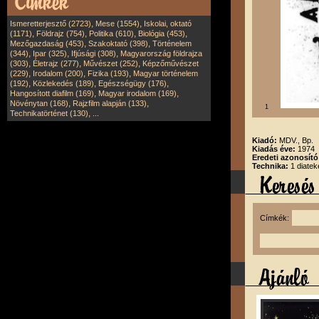
,
,
Ismeretterjesztő (2723)
Mese (1554)
Iskolai, oktató
,
,
,
,
(1171)
Földrajz (754)
Politika (610)
Biológia (453)
,
,
Mezőgazdaság (453)
Szakoktató (398)
Történelem
,
,
,
(344)
Ipar (325)
Ifjúsági (308)
Magyarország földrajza
,
,
,
(303)
Életrajz (277)
Művészet (252)
Képzőművészet
,
,
,
(229)
Irodalom (200)
Fizika (193)
Magyar történelem
,
,
,
(192)
Közlekedés (189)
Egészségügy (176)
,
,
Hangosított diafilm (169)
Magyar irodalom (169)
,
,
Növénytan (168)
Rajzfilm alapján (133)
1
,
Technikatörténet (130)
...
Kiadó:
MDV., Bp.
Kiadás éve:
1974
Eredeti azonosító
Technika:
1 diatek
Címkék: