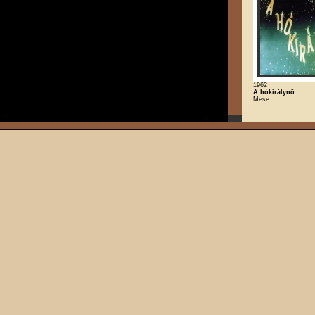
1962
A hókirálynő
Mese