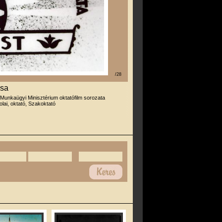
/28
ása
 Munkaügyi Minisztérium oktatófilm sorozata
olai, oktató, Szakoktató