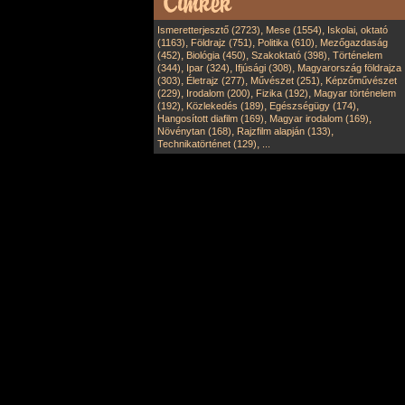
,
,
Ismeretterjesztő (2723)
Mese (1554)
Iskolai, oktató
,
,
,
(1163)
Földrajz (751)
Politika (610)
Mezőgazdaság
,
,
,
(452)
Biológia (450)
Szakoktató (398)
Történelem
,
,
,
(344)
Ipar (324)
Ifjúsági (308)
Magyarország földrajza
,
,
,
(303)
Életrajz (277)
Művészet (251)
Képzőművészet
,
,
,
(229)
Irodalom (200)
Fizika (192)
Magyar történelem
,
,
,
(192)
Közlekedés (189)
Egészségügy (174)
,
,
Hangosított diafilm (169)
Magyar irodalom (169)
,
,
Növénytan (168)
Rajzfilm alapján (133)
,
Technikatörténet (129)
...