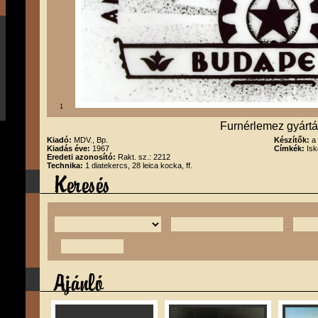
1
Furnérlemez gyárt
Kiadó:
MDV., Bp.
Készítők:
a
Kiadás éve:
1967
Címkék:
Isk
Eredeti azonosító:
Rakt. sz.: 2212
Technika:
1 diatekercs, 28 leica kocka, ff.