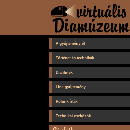
A gyűjteményről
Történet és technikák
Diafilmek
Link gyűjtemény
Rólunk írták
Technikai eszközök