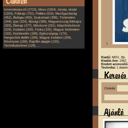
,
,
Ismeretterjesztő (2723)
Mese (1554)
Iskolai, oktató
,
,
,
(1163)
Földrajz (751)
Politika (610)
Mezőgazdaság
,
,
,
(452)
Biológia (450)
Szakoktató (398)
Történelem
,
,
,
(344)
Ipar (324)
Ifjúsági (308)
Magyarország földrajza
,
,
,
(303)
Életrajz (277)
Művészet (251)
Képzőművészet
,
,
,
(229)
Irodalom (200)
Fizika (192)
Magyar történelem
,
,
,
(192)
Közlekedés (189)
Egészségügy (174)
,
,
Hangosított diafilm (169)
Magyar irodalom (169)
,
,
Növénytan (168)
Rajzfilm alapján (133)
1
,
Technikatörténet (129)
...
Kiadó:
MDV., Bp.
Kiadás éve:
1962
Eredeti azonosít
Technika:
1 diatek
Címkék: