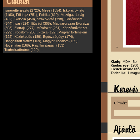
,
,
Ismeretterjesztő (2723)
Mese (1554)
Iskolai, oktató
,
,
,
(1163)
Földrajz (751)
Politika (610)
Mezőgazdaság
,
,
,
(452)
Biológia (450)
Szakoktató (398)
Történelem
,
,
,
(344)
Ipar (324)
Ifjúsági (308)
Magyarország földrajza
,
,
,
(303)
Életrajz (277)
Művészet (251)
Képzőművészet
,
,
,
(229)
Irodalom (200)
Fizika (192)
Magyar történelem
,
,
,
(192)
Közlekedés (189)
Egészségügy (174)
,
,
Hangosított diafilm (169)
Magyar irodalom (169)
,
,
Növénytan (168)
Rajzfilm alapján (133)
1
,
Technikatörténet (129)
...
Kiadó:
MDV., Bp.
Kiadás éve:
1980
Eredeti azonosító
Technika:
1 magazi
Címkék: