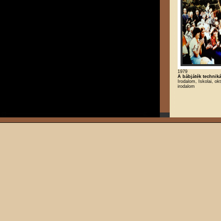
1979
A bábjáték techniká
Irodalom, Iskolai, ok
irodalom