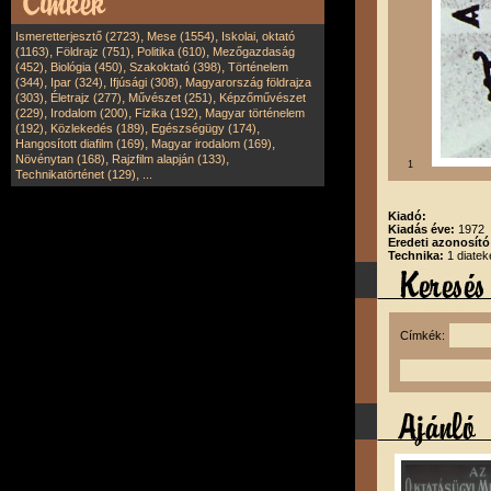
,
,
Ismeretterjesztő (2723)
Mese (1554)
Iskolai, oktató
,
,
,
(1163)
Földrajz (751)
Politika (610)
Mezőgazdaság
,
,
,
(452)
Biológia (450)
Szakoktató (398)
Történelem
,
,
,
(344)
Ipar (324)
Ifjúsági (308)
Magyarország földrajza
,
,
,
(303)
Életrajz (277)
Művészet (251)
Képzőművészet
,
,
,
(229)
Irodalom (200)
Fizika (192)
Magyar történelem
,
,
,
(192)
Közlekedés (189)
Egészségügy (174)
,
,
Hangosított diafilm (169)
Magyar irodalom (169)
,
,
Növénytan (168)
Rajzfilm alapján (133)
1
,
Technikatörténet (129)
...
Kiadó:
Kiadás éve:
1972
Eredeti azonosít
Technika:
1 diatek
Címkék: