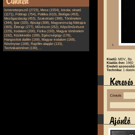
,
,
Ismeretterjesztő (2723)
Mese (1554)
Iskolai, oktató
,
,
,
,
(1171)
Földrajz (754)
Politika (610)
Biológia (453)
,
,
Mezőgazdaság (453)
Szakoktató (398)
Történelem
,
,
,
(344)
Ipar (325)
Ifjúsági (308)
Magyarország földrajza
,
,
,
(303)
Életrajz (277)
Művészet (252)
Képzőművészet
,
,
,
(229)
Irodalom (200)
Fizika (193)
Magyar történelem
,
,
,
(192)
Közlekedés (189)
Egészségügy (176)
,
,
Hangosított diafilm (169)
Magyar irodalom (169)
,
,
Növénytan (168)
Rajzfilm alapján (133)
1
,
Technikatörténet (130)
...
Kiadó:
MDV., Bp.
Kiadás éve:
1960
Eredeti azonosít
Technika:
1 diatek
Címkék: