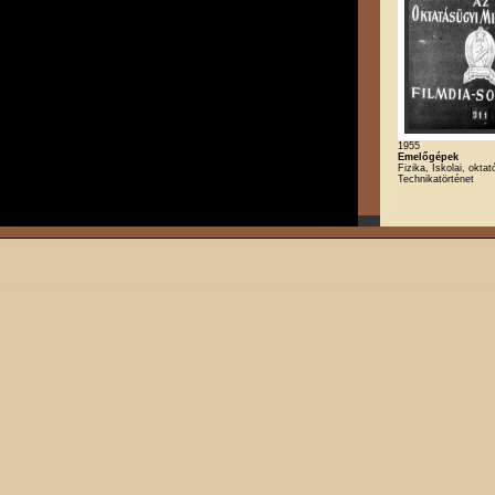
1955
Emelőgépek
Fizika, Iskolai, oktat
Technikatörténet