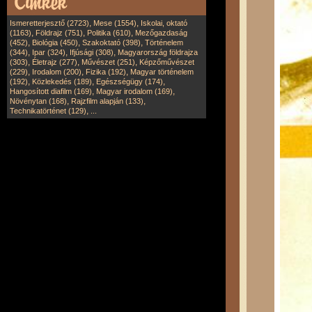
,
,
Ismeretterjesztő (2723)
Mese (1554)
Iskolai, oktató
,
,
,
(1163)
Földrajz (751)
Politika (610)
Mezőgazdaság
,
,
,
(452)
Biológia (450)
Szakoktató (398)
Történelem
,
,
,
(344)
Ipar (324)
Ifjúsági (308)
Magyarország földrajza
,
,
,
(303)
Életrajz (277)
Művészet (251)
Képzőművészet
,
,
,
(229)
Irodalom (200)
Fizika (192)
Magyar történelem
,
,
,
(192)
Közlekedés (189)
Egészségügy (174)
,
,
Hangosított diafilm (169)
Magyar irodalom (169)
,
,
Növénytan (168)
Rajzfilm alapján (133)
,
Technikatörténet (129)
...