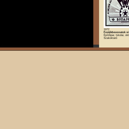
1972
Festékbevonatok vi
Építőipar, Iskolai, ok
Szakoktató