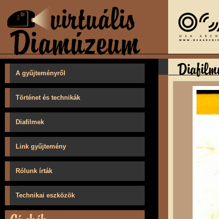
A gyűjteményről
Történet és technikák
Diafilmek
Link gyűjtemény
Rólunk írták
Technikai eszközök