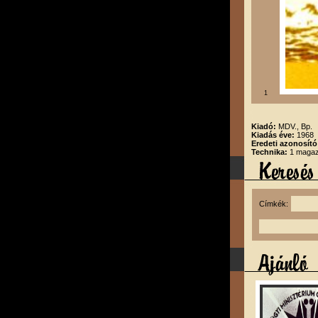
1
Kiadó:
MDV., Bp.
Kiadás éve:
1968
Eredeti azonosító
Technika:
1 magazi
Címkék: