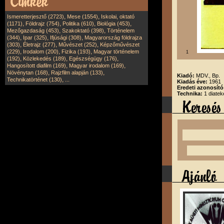
,
,
Ismeretterjesztő (2723)
Mese (1554)
Iskolai, oktató
,
,
,
,
(1171)
Földrajz (754)
Politika (610)
Biológia (453)
,
,
Mezőgazdaság (453)
Szakoktató (398)
Történelem
,
,
,
(344)
Ipar (325)
Ifjúsági (308)
Magyarország földrajza
,
,
,
(303)
Életrajz (277)
Művészet (252)
Képzőművészet
,
,
,
(229)
Irodalom (200)
Fizika (193)
Magyar történelem
1
,
,
,
(192)
Közlekedés (189)
Egészségügy (176)
,
,
Hangosított diafilm (169)
Magyar irodalom (169)
,
,
Növénytan (168)
Rajzfilm alapján (133)
Kiadó:
MDV., Bp.
,
Technikatörténet (130)
...
Kiadás éve:
1961
Eredeti azonosít
Technika:
1 diatek