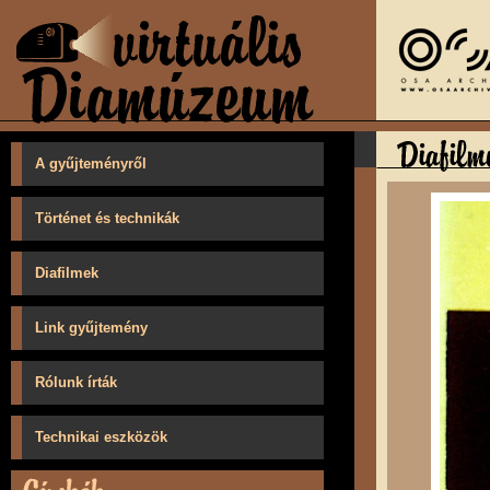
A gyűjteményről
Történet és technikák
Diafilmek
Link gyűjtemény
Rólunk írták
Technikai eszközök