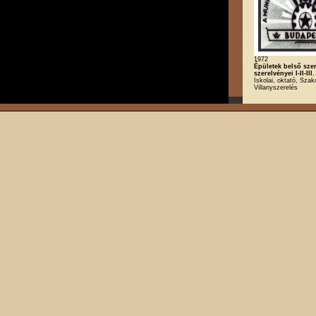
1972
Épületek belső sze
szerelvényei I-II-III.
Iskolai, oktató, Szak
Villanyszerelés