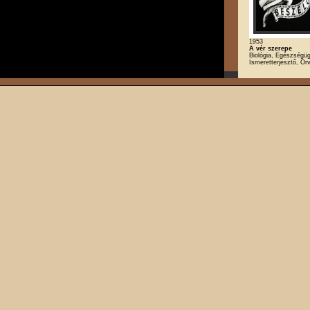
1953
A vér szerepe
Biológia, Egészségüg
Ismeretterjesztő, O