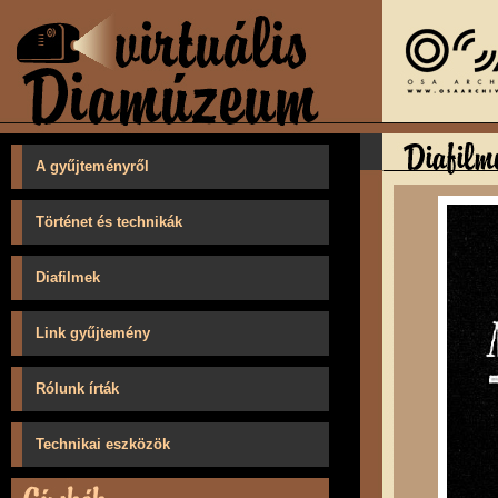
A gyűjteményről
Történet és technikák
Diafilmek
Link gyűjtemény
Rólunk írták
Technikai eszközök