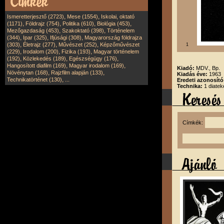
,
,
Ismeretterjesztő (2723)
Mese (1554)
Iskolai, oktató
,
,
,
,
(1171)
Földrajz (754)
Politika (610)
Biológia (453)
,
,
Mezőgazdaság (453)
Szakoktató (398)
Történelem
,
,
,
(344)
Ipar (325)
Ifjúsági (308)
Magyarország földrajza
,
,
,
(303)
Életrajz (277)
Művészet (252)
Képzőművészet
1
,
,
,
(229)
Irodalom (200)
Fizika (193)
Magyar történelem
,
,
,
(192)
Közlekedés (189)
Egészségügy (176)
,
,
Hangosított diafilm (169)
Magyar irodalom (169)
Kiadó:
MDV., Bp.
,
,
Növénytan (168)
Rajzfilm alapján (133)
Kiadás éve:
1963
,
Technikatörténet (130)
...
Eredeti azonosít
Technika:
1 diatek
Címkék: