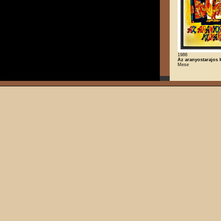
1986
Az aranyostarajos 
Mese