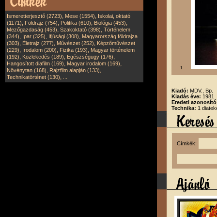
,
,
Ismeretterjesztő (2723)
Mese (1554)
Iskolai, oktató
,
,
,
,
(1171)
Földrajz (754)
Politika (610)
Biológia (453)
,
,
Mezőgazdaság (453)
Szakoktató (398)
Történelem
,
,
,
(344)
Ipar (325)
Ifjúsági (308)
Magyarország földrajza
,
,
,
(303)
Életrajz (277)
Művészet (252)
Képzőművészet
,
,
,
(229)
Irodalom (200)
Fizika (193)
Magyar történelem
,
,
,
(192)
Közlekedés (189)
Egészségügy (176)
,
,
Hangosított diafilm (169)
Magyar irodalom (169)
1
,
,
Növénytan (168)
Rajzfilm alapján (133)
,
Technikatörténet (130)
...
Kiadó:
MDV., Bp.
Kiadás éve:
1981
Eredeti azonosít
Technika:
1 diatek
Címkék: