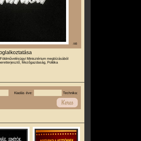
/46
foglalkoztatása
 Földművelésügyi Minisztérium megbízásából
eretterjesztő, Mezőgazdaság, Politika
Kiadás éve:
Technika: