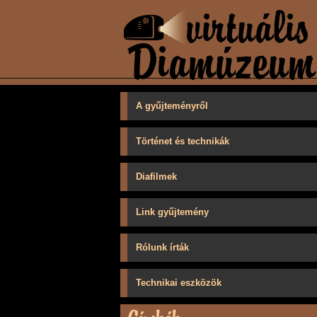
A gyűjteményről
Történet és technikák
Diafilmek
Link gyűjtemény
Rólunk írták
Technikai eszközök