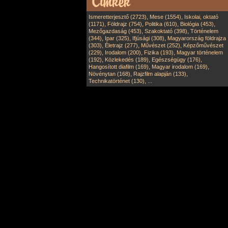
,
,
Ismeretterjesztő (2723)
Mese (1554)
Iskolai, oktató
,
,
,
,
(1171)
Földrajz (754)
Politika (610)
Biológia (453)
,
,
Mezőgazdaság (453)
Szakoktató (398)
Történelem
,
,
,
(344)
Ipar (325)
Ifjúsági (308)
Magyarország földrajza
,
,
,
(303)
Életrajz (277)
Művészet (252)
Képzőművészet
,
,
,
(229)
Irodalom (200)
Fizika (193)
Magyar történelem
,
,
,
(192)
Közlekedés (189)
Egészségügy (176)
,
,
Hangosított diafilm (169)
Magyar irodalom (169)
,
,
Növénytan (168)
Rajzfilm alapján (133)
,
Technikatörténet (130)
...