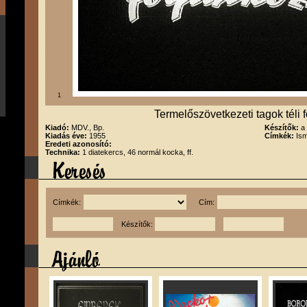
1
Termelőszövetkezeti tagok téli 
Kiadó:
MDV., Bp.
Készítők:
a
Kiadás éve:
1955
Címkék:
Ism
Eredeti azonosító:
Technika:
1 diatekercs, 46 normál kocka, ff.
Címkék:
Cím:
Készítők: