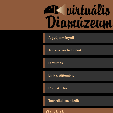
A gyűjteményről
Történet és technikák
Diafilmek
Link gyűjtemény
Rólunk írták
Technikai eszközök