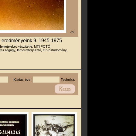
/29
, eredményeink 9. 1945-1975
 felvételeket készítette: MTI FOTÓ
szségügy, Ismeretterjesztő, Orvostudomány,
Kiadás éve:
Technika: