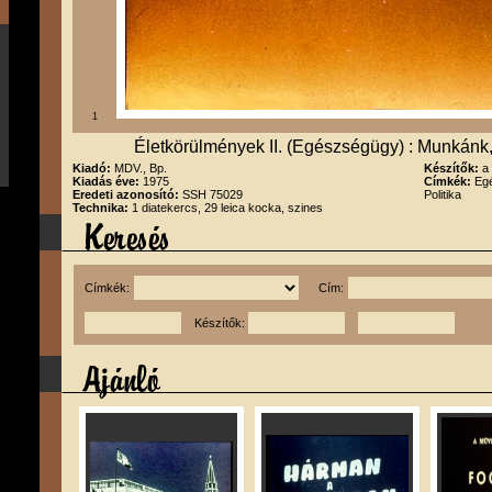
1
Életkörülmények II. (Egészségügy) : Munkánk
Kiadó:
MDV., Bp.
Készítők:
a
Kiadás éve:
1975
Címkék:
Egé
Eredeti azonosító:
SSH 75029
Politika
Technika:
1 diatekercs, 29 leica kocka, szines
Címkék:
Cím:
Készítők: