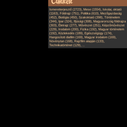
,
,
Ismeretterjesztő (2723)
Mese (1554)
Iskolai, oktató
,
,
,
(1163)
Földrajz (751)
Politika (610)
Mezőgazdaság
,
,
,
(452)
Biológia (450)
Szakoktató (398)
Történelem
,
,
,
(344)
Ipar (324)
Ifjúsági (308)
Magyarország földrajza
,
,
,
(303)
Életrajz (277)
Művészet (251)
Képzőművészet
,
,
,
(229)
Irodalom (200)
Fizika (192)
Magyar történelem
,
,
,
(192)
Közlekedés (189)
Egészségügy (174)
,
,
Hangosított diafilm (169)
Magyar irodalom (169)
,
,
Növénytan (168)
Rajzfilm alapján (133)
,
Technikatörténet (129)
...