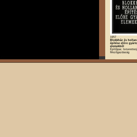
1957
Blokkház és hollan
építése előre gyárto
elemekből
Építőipar, Ismeretter
Mezőgazdaság