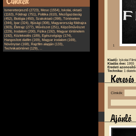
,
,
Ismeretterjesztő (2723)
Mese (1554)
Iskolai, oktató
,
,
,
(1163)
Földrajz (751)
Politika (610)
Mezőgazdaság
,
,
,
(452)
Biológia (450)
Szakoktató (398)
Történelem
,
,
,
(344)
Ipar (324)
Ifjúsági (308)
Magyarország földrajza
,
,
,
(303)
Életrajz (277)
Művészet (251)
Képzőművészet
,
,
,
(229)
Irodalom (200)
Fizika (192)
Magyar történelem
,
,
,
(192)
Közlekedés (189)
Egészségügy (174)
,
,
Hangosított diafilm (169)
Magyar irodalom (169)
,
,
Növénytan (168)
Rajzfilm alapján (133)
1
,
Technikatörténet (129)
...
Kiadó:
Iskolai Film
Kiadás éve:
1955
Eredeti azonosító
Technika:
1 diatek
Címkék: