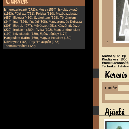
,
,
Ismeretterjesztő (2723)
Mese (1554)
Iskolai, oktató
,
,
,
(1163)
Földrajz (751)
Politika (610)
Mezőgazdaság
,
,
,
(452)
Biológia (450)
Szakoktató (398)
Történelem
,
,
,
(344)
Ipar (324)
Ifjúsági (308)
Magyarország földrajza
,
,
,
(303)
Életrajz (277)
Művészet (251)
Képzőművészet
,
,
,
(229)
Irodalom (200)
Fizika (192)
Magyar történelem
,
,
,
(192)
Közlekedés (189)
Egészségügy (174)
,
,
Hangosított diafilm (169)
Magyar irodalom (169)
,
,
Növénytan (168)
Rajzfilm alapján (133)
1
,
Technikatörténet (129)
...
Kiadó:
MDV., Bp.
Kiadás éve:
1956
Eredeti azonosít
Technika:
1 diatek
Címkék: