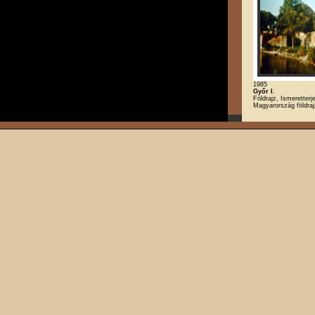
1985
Győr I.
Földrajz, Ismeretterj
Magyarország földra