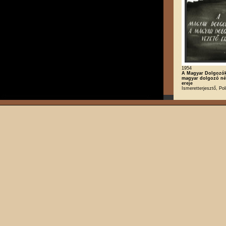
1954
A Magyar Dolgozók 
magyar dolgozó né
ereje
Ismeretterjesztő, Poli