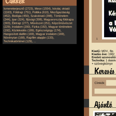
,
,
Ismeretterjesztő (2723)
Mese (1554)
Iskolai, oktató
,
,
,
(1163)
Földrajz (751)
Politika (610)
Mezőgazdaság
,
,
,
(452)
Biológia (450)
Szakoktató (398)
Történelem
,
,
,
(344)
Ipar (324)
Ifjúsági (308)
Magyarország földrajza
,
,
,
(303)
Életrajz (277)
Művészet (251)
Képzőművészet
,
,
,
(229)
Irodalom (200)
Fizika (192)
Magyar történelem
,
,
,
(192)
Közlekedés (189)
Egészségügy (174)
,
,
Hangosított diafilm (169)
Magyar irodalom (169)
,
,
Növénytan (168)
Rajzfilm alapján (133)
1
,
Technikatörténet (129)
...
Kiadó:
MDV., Bp.
Kiadás éve:
1982
Eredeti azonosít
Technika:
1 diatek
+ szövegkönyv
Címkék: