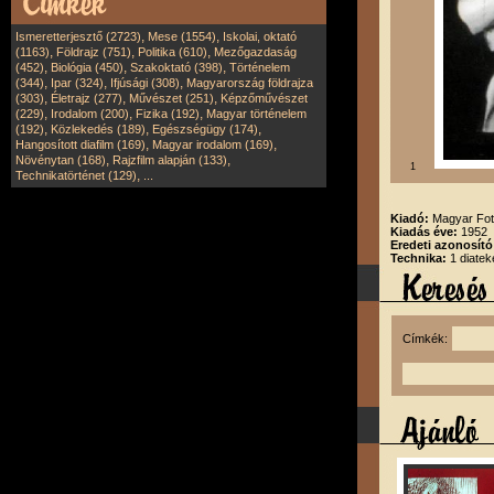
,
,
Ismeretterjesztő (2723)
Mese (1554)
Iskolai, oktató
,
,
,
(1163)
Földrajz (751)
Politika (610)
Mezőgazdaság
,
,
,
(452)
Biológia (450)
Szakoktató (398)
Történelem
,
,
,
(344)
Ipar (324)
Ifjúsági (308)
Magyarország földrajza
,
,
,
(303)
Életrajz (277)
Művészet (251)
Képzőművészet
,
,
,
(229)
Irodalom (200)
Fizika (192)
Magyar történelem
,
,
,
(192)
Közlekedés (189)
Egészségügy (174)
,
,
Hangosított diafilm (169)
Magyar irodalom (169)
,
,
Növénytan (168)
Rajzfilm alapján (133)
1
,
Technikatörténet (129)
...
Kiadó:
Magyar Fot
Kiadás éve:
1952
Eredeti azonosító
Technika:
1 diatek
Címkék: