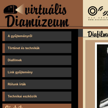
A gyűjteményről
Történet és technikák
Diafilmek
Link gyűjtemény
Rólunk írták
Technikai eszközök