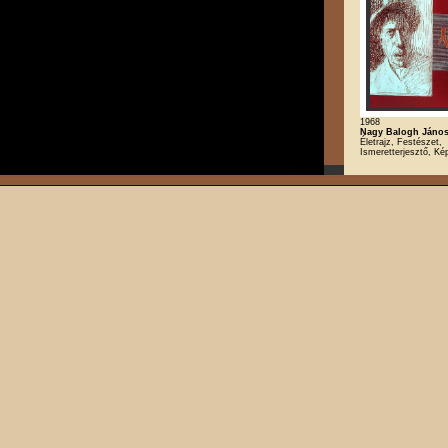
1968
Nagy Balogh Jáno
Életrajz, Festészet,
Ismeretterjesztő, K