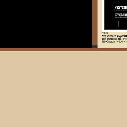
1963
Vegyszeres gyomír
Ismeretterjesztő, M
Növénytan, Növényt