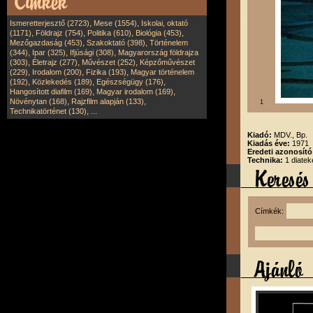
,
,
Ismeretterjesztő (2723)
Mese (1554)
Iskolai, oktató
,
,
,
,
(1171)
Földrajz (754)
Politika (610)
Biológia (453)
,
,
Mezőgazdaság (453)
Szakoktató (398)
Történelem
,
,
,
(344)
Ipar (325)
Ifjúsági (308)
Magyarország földrajza
,
,
,
(303)
Életrajz (277)
Művészet (252)
Képzőművészet
,
,
,
(229)
Irodalom (200)
Fizika (193)
Magyar történelem
,
,
,
(192)
Közlekedés (189)
Egészségügy (176)
,
,
Hangosított diafilm (169)
Magyar irodalom (169)
,
,
Növénytan (168)
Rajzfilm alapján (133)
1
,
Technikatörténet (130)
...
Kiadó:
MDV., Bp.
Kiadás éve:
1971
Eredeti azonosító
Technika:
1 diatek
Címkék: