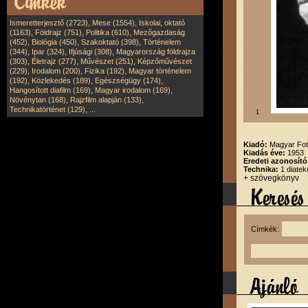
,
,
Ismeretterjesztő (2723)
Mese (1554)
Iskolai, oktató
,
,
,
(1163)
Földrajz (751)
Politika (610)
Mezőgazdaság
,
,
,
(452)
Biológia (450)
Szakoktató (398)
Történelem
,
,
,
(344)
Ipar (324)
Ifjúsági (308)
Magyarország földrajza
,
,
,
(303)
Életrajz (277)
Művészet (251)
Képzőművészet
,
,
,
(229)
Irodalom (200)
Fizika (192)
Magyar történelem
,
,
,
(192)
Közlekedés (189)
Egészségügy (174)
,
,
Hangosított diafilm (169)
Magyar irodalom (169)
,
,
Növénytan (168)
Rajzfilm alapján (133)
,
Technikatörténet (129)
...
1
Kiadó:
Magyar Fot
Kiadás éve:
1953
Eredeti azonosít
Technika:
1 diatek
+ szövegkönyv
Címkék: