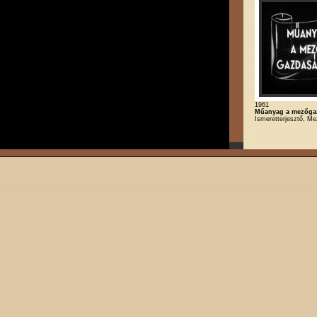
1961
Műanyag a mezőga
Ismeretterjesztő, M