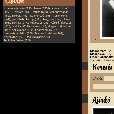
,
,
Ismeretterjesztő (2723)
Mese (1554)
Iskolai, oktató
,
,
,
(1163)
Földrajz (751)
Politika (610)
Mezőgazdaság
,
,
,
(452)
Biológia (450)
Szakoktató (398)
Történelem
,
,
,
(344)
Ipar (324)
Ifjúsági (308)
Magyarország földrajza
,
,
,
(303)
Életrajz (277)
Művészet (251)
Képzőművészet
,
,
,
(229)
Irodalom (200)
Fizika (192)
Magyar történelem
,
,
,
(192)
Közlekedés (189)
Egészségügy (174)
,
,
Hangosított diafilm (169)
Magyar irodalom (169)
,
,
Növénytan (168)
Rajzfilm alapján (133)
1
,
Technikatörténet (129)
...
Kiadó:
MDV., Bp.
Kiadás éve:
1963
Eredeti azonosít
Technika:
1 diatek
Címkék: