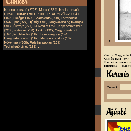
,
,
Ismeretterjesztő (2723)
Mese (1554)
Iskolai, oktató
,
,
,
(1163)
Földrajz (751)
Politika (610)
Mezőgazdaság
,
,
,
(452)
Biológia (450)
Szakoktató (398)
Történelem
,
,
,
(344)
Ipar (324)
Ifjúsági (308)
Magyarország földrajza
,
,
,
(303)
Életrajz (277)
Művészet (251)
Képzőművészet
,
,
,
(229)
Irodalom (200)
Fizika (192)
Magyar történelem
,
,
,
(192)
Közlekedés (189)
Egészségügy (174)
,
,
Hangosított diafilm (169)
Magyar irodalom (169)
1
,
,
Növénytan (168)
Rajzfilm alapján (133)
,
Technikatörténet (129)
...
Kiadó:
Magyar Fot
Kiadás éve:
1952
Eredeti azonosító
Technika:
1 diatek
Címkék: