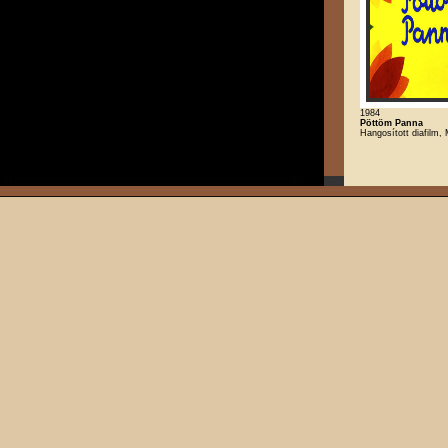
1984
Pöttöm Panna
Hangosított diafilm,