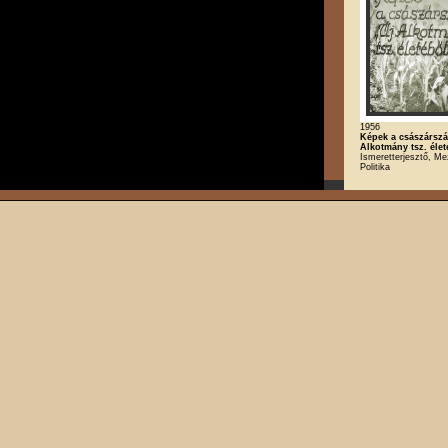
1956
Képek a császárszál
Alkotmány tsz. élet
Ismeretterjesztő, M
Politika