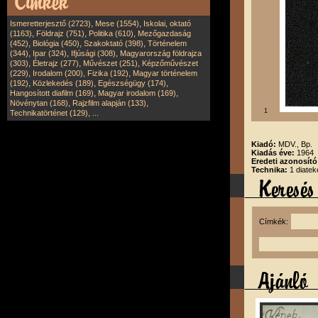
,
,
Ismeretterjesztő (2723)
Mese (1554)
Iskolai, oktató
,
,
,
(1163)
Földrajz (751)
Politika (610)
Mezőgazdaság
,
,
,
(452)
Biológia (450)
Szakoktató (398)
Történelem
,
,
,
(344)
Ipar (324)
Ifjúsági (308)
Magyarország földrajza
,
,
,
(303)
Életrajz (277)
Művészet (251)
Képzőművészet
,
,
,
(229)
Irodalom (200)
Fizika (192)
Magyar történelem
,
,
,
(192)
Közlekedés (189)
Egészségügy (174)
,
,
Hangosított diafilm (169)
Magyar irodalom (169)
,
,
Növénytan (168)
Rajzfilm alapján (133)
1
,
Technikatörténet (129)
...
Kiadó:
MDV., Bp.
Kiadás éve:
1964
Eredeti azonosít
Technika:
1 diatek
Címkék: