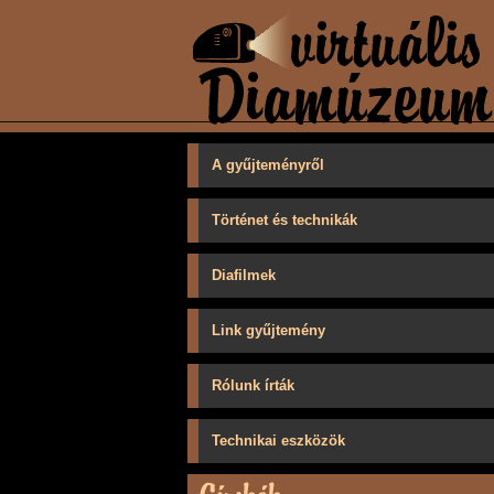
A gyűjteményről
Történet és technikák
Diafilmek
Link gyűjtemény
Rólunk írták
Technikai eszközök