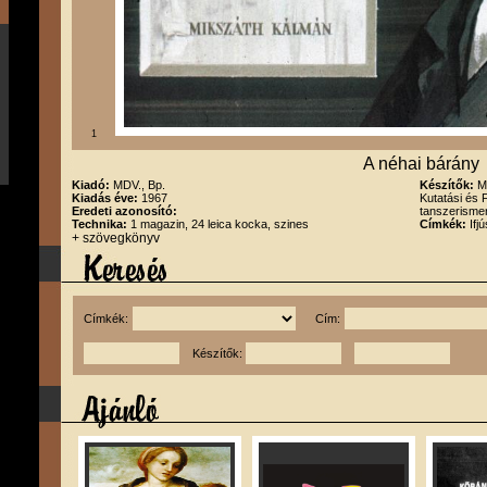
1
A néhai bárány
Kiadó:
MDV., Bp.
Készítők:
M
Kiadás éve:
1967
Kutatási és 
Eredeti azonosító:
tanszerisme
Technika:
1 magazin, 24 leica kocka, szines
Címkék:
Ifj
+ szövegkönyv
Címkék:
Cím:
Készítők: