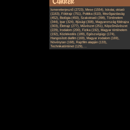
,
,
Ismeretterjesztő (2723)
Mese (1554)
Iskolai, oktató
,
,
,
(1163)
Földrajz (751)
Politika (610)
Mezőgazdaság
,
,
,
(452)
Biológia (450)
Szakoktató (398)
Történelem
,
,
,
(344)
Ipar (324)
Ifjúsági (308)
Magyarország földrajza
,
,
,
(303)
Életrajz (277)
Művészet (251)
Képzőművészet
,
,
,
(229)
Irodalom (200)
Fizika (192)
Magyar történelem
,
,
,
(192)
Közlekedés (189)
Egészségügy (174)
,
,
Hangosított diafilm (169)
Magyar irodalom (169)
,
,
Növénytan (168)
Rajzfilm alapján (133)
,
Technikatörténet (129)
...