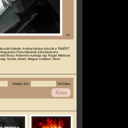
/25
ikszáth Kálmán: A néhai bárány készült a TANÉRT
Filmgyártási Főosztályának irányításával a
rtető Brósz Róbertné munkája rajz Rogán Miklósné
úsági, Iskolai, oktató, Magyar irodalom, Mese
Kiadás éve:
Technika: