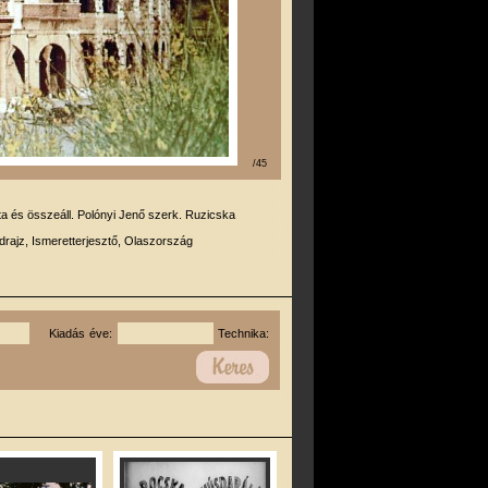
/45
rta és összeáll. Polónyi Jenő szerk. Ruzicska
drajz, Ismeretterjesztő, Olaszország
Kiadás éve:
Technika: