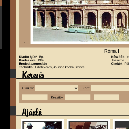
1
Róma I
Kiadó:
MDV., Bp.
Készítők:
í
Kiadás éve:
1969
Józsefné
Eredeti azonosító:
Címkék:
Föl
Technika:
1 diatekercs, 45 leica kocka, szines
Címkék:
Cím:
Készítők: