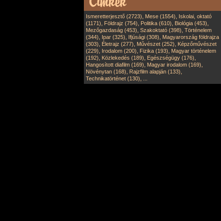
,
,
Ismeretterjesztő (2723)
Mese (1554)
Iskolai, oktató
,
,
,
,
(1171)
Földrajz (754)
Politika (610)
Biológia (453)
,
,
Mezőgazdaság (453)
Szakoktató (398)
Történelem
,
,
,
(344)
Ipar (325)
Ifjúsági (308)
Magyarország földrajza
,
,
,
(303)
Életrajz (277)
Művészet (252)
Képzőművészet
,
,
,
(229)
Irodalom (200)
Fizika (193)
Magyar történelem
,
,
,
(192)
Közlekedés (189)
Egészségügy (176)
,
,
Hangosított diafilm (169)
Magyar irodalom (169)
,
,
Növénytan (168)
Rajzfilm alapján (133)
,
Technikatörténet (130)
...