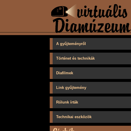
A gyűjteményről
Történet és technikák
Diafilmek
Link gyűjtemény
Rólunk írták
Technikai eszközök