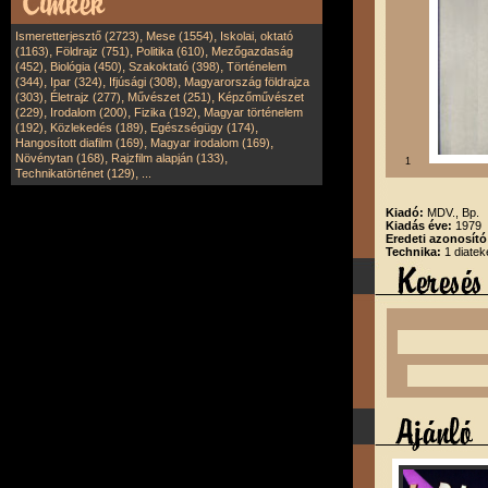
,
,
Ismeretterjesztő (2723)
Mese (1554)
Iskolai, oktató
,
,
,
(1163)
Földrajz (751)
Politika (610)
Mezőgazdaság
,
,
,
(452)
Biológia (450)
Szakoktató (398)
Történelem
,
,
,
(344)
Ipar (324)
Ifjúsági (308)
Magyarország földrajza
,
,
,
(303)
Életrajz (277)
Művészet (251)
Képzőművészet
,
,
,
(229)
Irodalom (200)
Fizika (192)
Magyar történelem
,
,
,
(192)
Közlekedés (189)
Egészségügy (174)
,
,
Hangosított diafilm (169)
Magyar irodalom (169)
,
,
Növénytan (168)
Rajzfilm alapján (133)
1
,
Technikatörténet (129)
...
Kiadó:
MDV., Bp.
Kiadás éve:
1979
Eredeti azonosít
Technika:
1 diatek