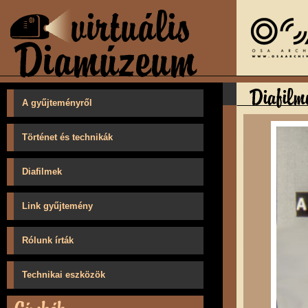
A gyűjteményről
Történet és technikák
Diafilmek
Link gyűjtemény
Rólunk írták
Technikai eszközök