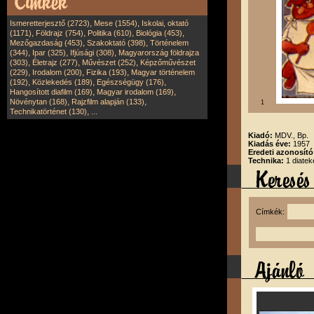
,
,
Ismeretterjesztő (2723)
Mese (1554)
Iskolai, oktató
,
,
,
,
(1171)
Földrajz (754)
Politika (610)
Biológia (453)
,
,
Mezőgazdaság (453)
Szakoktató (398)
Történelem
,
,
,
(344)
Ipar (325)
Ifjúsági (308)
Magyarország földrajza
,
,
,
(303)
Életrajz (277)
Művészet (252)
Képzőművészet
,
,
,
(229)
Irodalom (200)
Fizika (193)
Magyar történelem
,
,
,
(192)
Közlekedés (189)
Egészségügy (176)
,
,
Hangosított diafilm (169)
Magyar irodalom (169)
,
,
Növénytan (168)
Rajzfilm alapján (133)
1
,
Technikatörténet (130)
...
Kiadó:
MDV., Bp.
Kiadás éve:
1957
Eredeti azonosít
Technika:
1 diatek
Címkék: