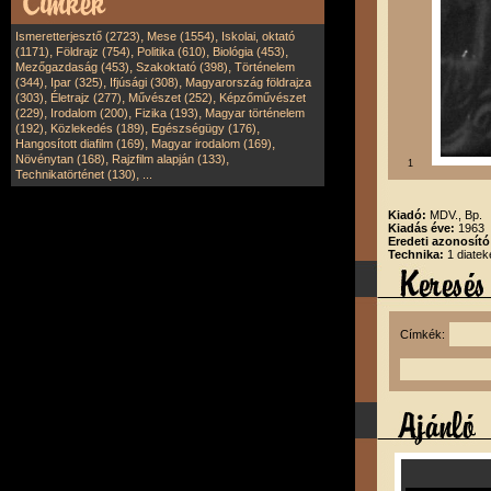
,
,
Ismeretterjesztő (2723)
Mese (1554)
Iskolai, oktató
,
,
,
,
(1171)
Földrajz (754)
Politika (610)
Biológia (453)
,
,
Mezőgazdaság (453)
Szakoktató (398)
Történelem
,
,
,
(344)
Ipar (325)
Ifjúsági (308)
Magyarország földrajza
,
,
,
(303)
Életrajz (277)
Művészet (252)
Képzőművészet
,
,
,
(229)
Irodalom (200)
Fizika (193)
Magyar történelem
,
,
,
(192)
Közlekedés (189)
Egészségügy (176)
,
,
Hangosított diafilm (169)
Magyar irodalom (169)
,
,
Növénytan (168)
Rajzfilm alapján (133)
1
,
Technikatörténet (130)
...
Kiadó:
MDV., Bp.
Kiadás éve:
1963
Eredeti azonosít
Technika:
1 diatek
Címkék: