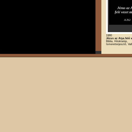
1980
Jézus az Atya felé 
Biblia, Hitoktatás,
Ismeretterjesztő, Val