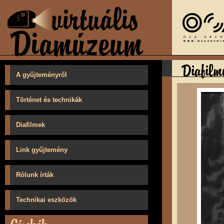
A gyűjteményről
Történet és technikák
Diafilmek
Link gyűjtemény
Rólunk írták
Technikai eszközök