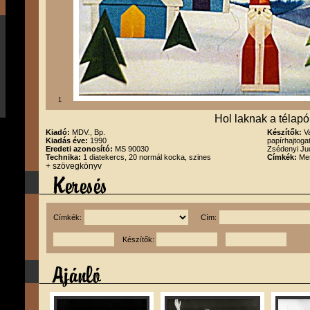
1
Hol laknak a télap
Kiadó:
MDV., Bp.
Készítők:
V
Kiadás éve:
1990
papírhajtoga
Eredeti azonosító:
MS 90030
Zsédenyi Jud
Technika:
1 diatekercs, 20 normál kocka, szines
Címkék:
Me
+ szövegkönyv
Címkék:
Cím:
Készítők: