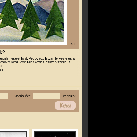
/21
ók?
angeli meséjét ford. Petrovácz István tervezte és a
tásokat készítette Kricskovics Zsuzsa szerk. B.
it
se
Kiadás éve:
Technika: