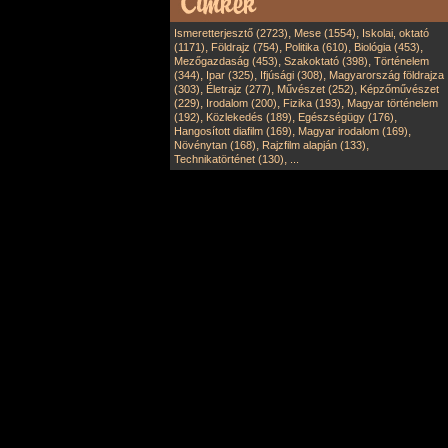
,
,
Ismeretterjesztő (2723)
Mese (1554)
Iskolai, oktató
,
,
,
,
(1171)
Földrajz (754)
Politika (610)
Biológia (453)
,
,
Mezőgazdaság (453)
Szakoktató (398)
Történelem
,
,
,
(344)
Ipar (325)
Ifjúsági (308)
Magyarország földrajza
,
,
,
(303)
Életrajz (277)
Művészet (252)
Képzőművészet
,
,
,
(229)
Irodalom (200)
Fizika (193)
Magyar történelem
,
,
,
(192)
Közlekedés (189)
Egészségügy (176)
,
,
Hangosított diafilm (169)
Magyar irodalom (169)
,
,
Növénytan (168)
Rajzfilm alapján (133)
,
Technikatörténet (130)
...