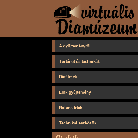
A gyűjteményről
Történet és technikák
Diafilmek
Link gyűjtemény
Rólunk írták
Technikai eszközök