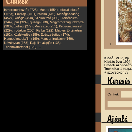
,
,
Ismeretterjesztő (2723)
Mese (1554)
Iskolai, oktató
,
,
,
(1163)
Földrajz (751)
Politika (610)
Mezőgazdaság
,
,
,
(452)
Biológia (450)
Szakoktató (398)
Történelem
,
,
,
(344)
Ipar (324)
Ifjúsági (308)
Magyarország földrajza
,
,
,
(303)
Életrajz (277)
Művészet (251)
Képzőművészet
,
,
,
(229)
Irodalom (200)
Fizika (192)
Magyar történelem
,
,
,
(192)
Közlekedés (189)
Egészségügy (174)
,
,
Hangosított diafilm (169)
Magyar irodalom (169)
,
,
Növénytan (168)
Rajzfilm alapján (133)
1
,
Technikatörténet (129)
...
Kiadó:
MDV., Bp.
Kiadás éve:
1994
Eredeti azonosító
Technika:
1 magazi
+ szövegkönyv
Címkék: