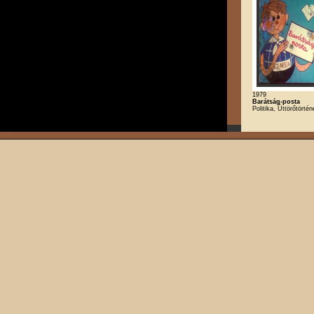
1979
Barátság-posta
Politika, Úttörőtörtén