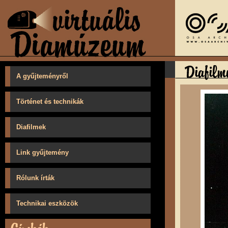
A gyűjteményről
Történet és technikák
Diafilmek
Link gyűjtemény
Rólunk írták
Technikai eszközök