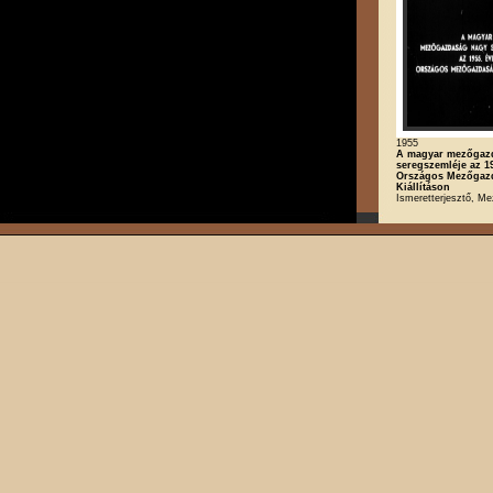
1955
A magyar mezőgaz
seregszemléje az 19
Országos Mezőgaz
Kiállításon
Ismeretterjesztő, M