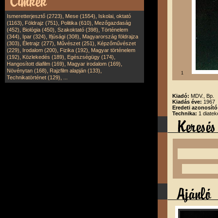
,
,
Ismeretterjesztő (2723)
Mese (1554)
Iskolai, oktató
,
,
,
(1163)
Földrajz (751)
Politika (610)
Mezőgazdaság
,
,
,
(452)
Biológia (450)
Szakoktató (398)
Történelem
,
,
,
(344)
Ipar (324)
Ifjúsági (308)
Magyarország földrajza
,
,
,
(303)
Életrajz (277)
Művészet (251)
Képzőművészet
,
,
,
(229)
Irodalom (200)
Fizika (192)
Magyar történelem
,
,
,
(192)
Közlekedés (189)
Egészségügy (174)
,
,
Hangosított diafilm (169)
Magyar irodalom (169)
,
,
Növénytan (168)
Rajzfilm alapján (133)
1
,
Technikatörténet (129)
...
Kiadó:
MDV., Bp.
Kiadás éve:
1967
Eredeti azonosít
Technika:
1 diatek