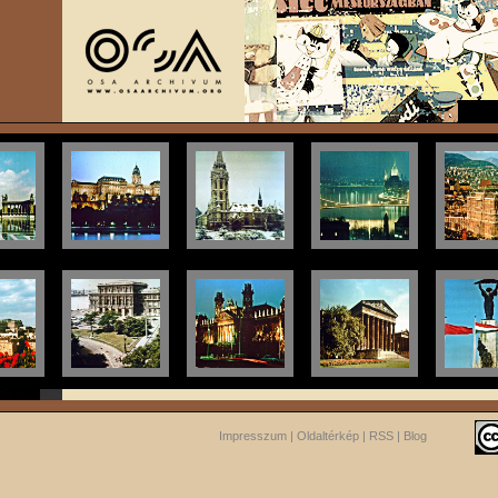
Impresszum
|
Oldaltérkép
|
RSS
|
Blog