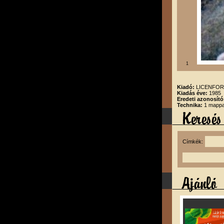
1
Kiadó:
LICENFORG
Kiadás éve:
1985
Eredeti azonosító
Technika:
1 mappa
Címkék: