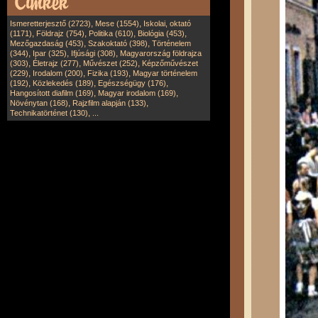
,
,
Ismeretterjesztő (2723)
Mese (1554)
Iskolai, oktató
,
,
,
,
(1171)
Földrajz (754)
Politika (610)
Biológia (453)
,
,
Mezőgazdaság (453)
Szakoktató (398)
Történelem
,
,
,
(344)
Ipar (325)
Ifjúsági (308)
Magyarország földrajza
,
,
,
(303)
Életrajz (277)
Művészet (252)
Képzőművészet
,
,
,
(229)
Irodalom (200)
Fizika (193)
Magyar történelem
,
,
,
(192)
Közlekedés (189)
Egészségügy (176)
,
,
Hangosított diafilm (169)
Magyar irodalom (169)
,
,
Növénytan (168)
Rajzfilm alapján (133)
,
Technikatörténet (130)
...