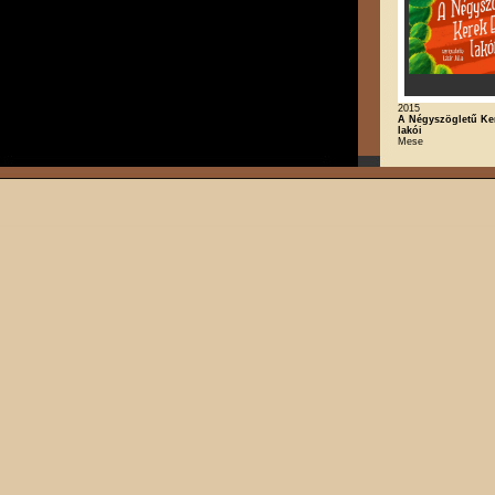
2015
A Négyszögletű Ke
lakói
Mese