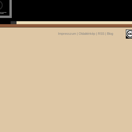
Impresszum
|
Oldaltérkép
|
RSS
|
Blog