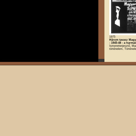
1975
Három tavasz Mag
: 1945-48 - a harma
Ismeretterjesztő, Ma
történelem, Történe