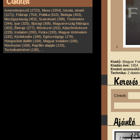
,
,
Ismeretterjesztő (2723)
Mese (1554)
Iskolai, oktató
,
,
,
,
(1171)
Földrajz (754)
Politika (610)
Biológia (453)
,
,
Mezőgazdaság (453)
Szakoktató (398)
Történelem
,
,
,
(344)
Ipar (325)
Ifjúsági (308)
Magyarország földrajza
,
,
,
(303)
Életrajz (277)
Művészet (252)
Képzőművészet
,
,
,
(229)
Irodalom (200)
Fizika (193)
Magyar történelem
,
,
,
(192)
Közlekedés (189)
Egészségügy (176)
,
,
Hangosított diafilm (169)
Magyar irodalom (169)
,
,
Növénytan (168)
Rajzfilm alapján (133)
1
,
Technikatörténet (130)
...
Kiadó:
Magyar Fot
Kiadás éve:
1954
Eredeti azonosít
Technika:
2 diatek
Címkék: