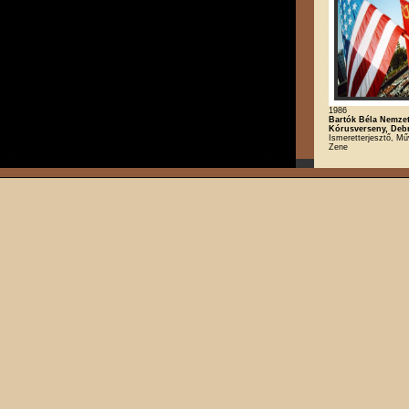
1986
Bartók Béla Nemze
Kórusverseny, Deb
Ismeretterjesztő, Mű
Zene