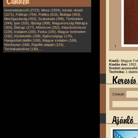
,
,
Ismeretterjesztő (2723)
Mese (1554)
Iskolai, oktató
,
,
,
,
(1171)
Földrajz (754)
Politika (610)
Biológia (453)
,
,
Mezőgazdaság (453)
Szakoktató (398)
Történelem
,
,
,
(344)
Ipar (325)
Ifjúsági (308)
Magyarország földrajza
,
,
,
(303)
Életrajz (277)
Művészet (252)
Képzőművészet
,
,
,
(229)
Irodalom (200)
Fizika (193)
Magyar történelem
,
,
,
(192)
Közlekedés (189)
Egészségügy (176)
,
,
Hangosított diafilm (169)
Magyar irodalom (169)
,
,
Növénytan (168)
Rajzfilm alapján (133)
1
,
Technikatörténet (130)
...
Kiadó:
Magyar Fot
Kiadás éve:
1953
Eredeti azonosító
Technika:
1 diatek
Címkék: